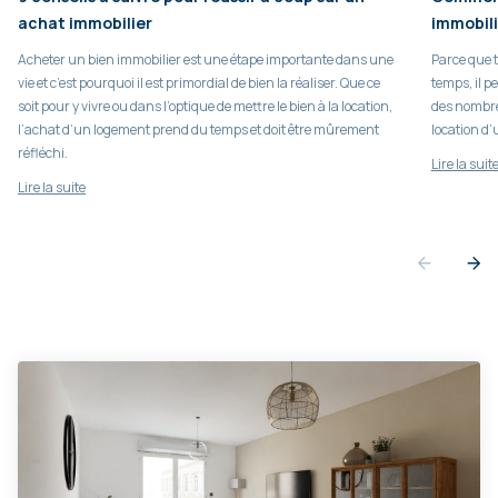
achat immobilier
immobili
Acheter un bien immobilier est une étape importante dans une
Parce que 
vie et c’est pourquoi il est primordial de bien la réaliser. Que ce
temps, il p
soit pour y vivre ou dans l’optique de mettre le bien à la location,
des nombreu
l’achat d’un logement prend du temps et doit être mûrement
location d’
réfléchi.
Lire la suit
Lire la suite