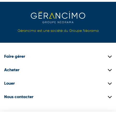
Gérancimo est une société du Groupe Néorama
Faire gérer
Gestion locative
Acheter
Gestion de copropriétés
Biens immobiliers neufs
Louer
Gestion de patrimoine
Biens immobiliers anciens
Construire son dossier locataire
Nous contacter
Promotion immobilière
Biens en locations
03 22 71 18 50
Espace client