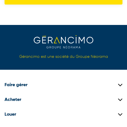
Gérancimo est une société du Groupe Néorama
Faire gérer
Gestion locative
Acheter
Gestion de copropriétés
Biens immobiliers neufs
Louer
Gestion de patrimoine
Biens immobiliers anciens
Construire son dossier locataire