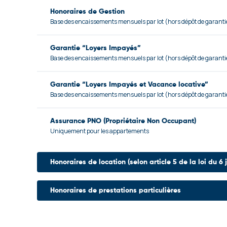
Honoraires de Gestion
Base des encaissements mensuels par lot (hors dépôt de garanti
Garantie “Loyers Impayés”
Base des encaissements mensuels par lot (hors dépôt de garanti
Garantie “Loyers Impayés et Vacance locative”
Base des encaissements mensuels par lot (hors dépôt de garanti
Assurance PNO (Propriétaire Non Occupant)
Uniquement pour les appartements
Honoraires de location (selon article 5 de la loi du 6 j
Entremise et négociation
Honoraires de prestations particulières
en vue de la location (à la charge exclusive du bailleur)
Frais de renouvellement de baux
Organisation de la visite
soumis à la loi du 6 juillet 89 (à la charge du preneur et au baille