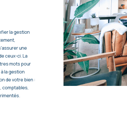
fier la gestion
rtement,
s'assurer une
 de ceux-ci. La
aîtres mots pour
 à la gestion
on de votre bien :
s, comptables,
érimentés.