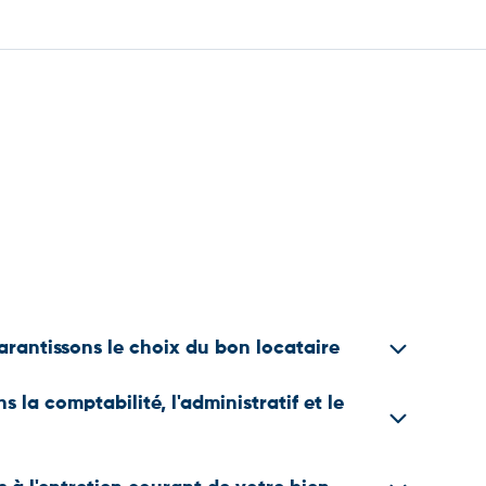
rantissons le choix du bon locataire
cataire est une priorité. Nous rencontrons les locataires et
s la comptabilité, l'administratif et le
ssier pour présélectionner les plus pertinents. Ensuite,
nous délivre un certificat d’agrément attestant leurs
eur solvabilité après vérification, une garantie peu courante
 avec le locataire, notre gestionnaire gère pour vous la