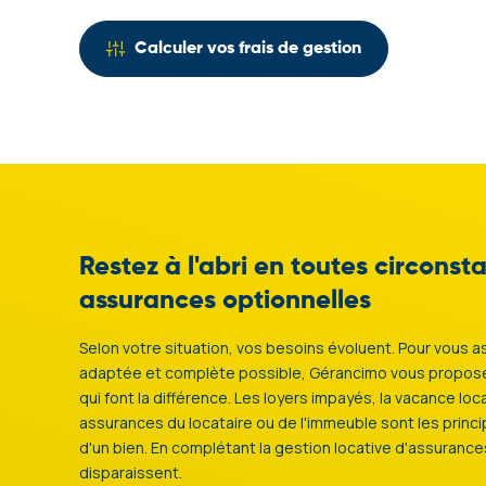
Constitution du dossier candidat / rédaction du bail (bailleur et l
Calculer vos frais de gestion
Frais d’avenant pour modification du bail
Etat des lieux d’entrée
soumis à la loi du 6 juillet 89 à la demande du locataire (à la char
(à la charge du bailleur et du locataire)
Déclaration Revenus Fonciers
Parking, Box, Garage, Cave
(à la charge du bailleur)
(Forfait)
Vacations (taux horaire)
gestion des impayés hors lots assurés en Garantie Loyers Impayé
expertises, aux commissions de conciliation, gestion du personne
Restez à l'abri en toutes circons
dossiers, réception de logement neuf, clôture de compte... (à la c
assurances optionnelles
Selon votre situation, vos besoins évoluent. Pour vous a
adaptée et complète possible, Gérancimo vous propos
qui font la différence. Les loyers impayés, la vacance loc
assurances du locataire ou de l'immeuble sont les princip
d'un bien. En complétant la gestion locative d'assuran
disparaissent.