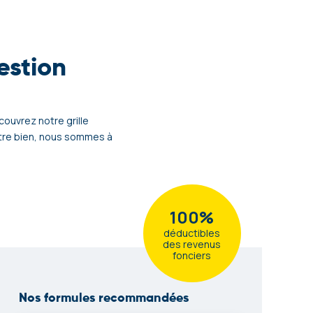
estion
couvrez notre grille
votre bien, nous sommes à
100%
déductibles
des revenus
fonciers
Nos formules recommandées