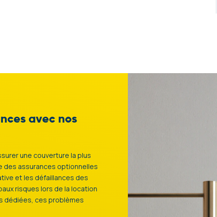
ocataire)
4.00€/m²
3 € / m²
ge du bailleur et du locataire)
75.00€
150.00€
78€
s, représentation aux AG, aux
l de l’immeuble, constitution de
tances avec nos
harge du bailleur)
ssurer une couverture la plus
e des assurances optionnelles
ative et les défaillances des
aux risques lors de la location
ces dédiées, ces problèmes