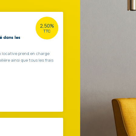
2,50%
TTC
yé dans les
n locative prend en charge
lière ainsi que tous les frais