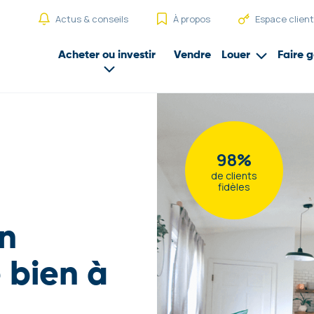
Actus & conseils
À propos
Espace client
Acheter ou investir
Vendre
Louer
Faire g
98%
de clients
fidèles
on
 bien à