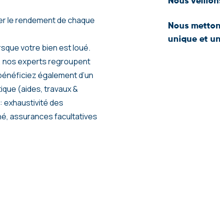
Nous veillon
qui vous assure d
rédaction des act
loyer, etc.). Il 
ser le rendement de chaque
Les intervention
Nous mettons
en heure.
locataire lui-mê
unique et un
garantissons leu
sque votre bien est loué.
Afin de mainteni
e, nos experts regroupent
gestion, nous v
 bénéficiez également d’un
client en ligne e
que (aides, travaux &
documents, corr
: exhaustivité des
hé, assurances facultatives