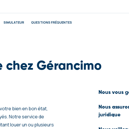
SIMULATEUR
QUESTIONS FRÉQUENTES
ve chez Gérancimo
Nous vous ga
Trouver le bon lo
Nous assuron
 votre bien en bon état,
analysons leur do
juridique
ayés. Notre service de
notre assurance 
tant louer un ou plusieurs
informations et l
En contact direct