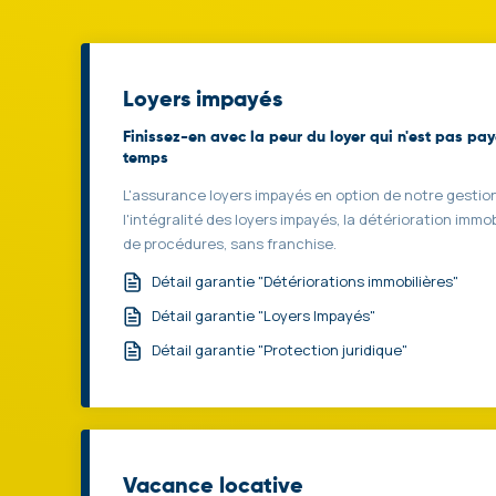
Loyers impayés
Finissez-en avec la peur du loyer qui n'est pas pa
temps
L'assurance loyers impayés en option de notre gestio
l'intégralité des loyers impayés, la détérioration immobi
de procédures, sans franchise.
Détail garantie "Détériorations immobilières"
Détail garantie "Loyers Impayés"
Détail garantie "Protection juridique"
Vacance locative