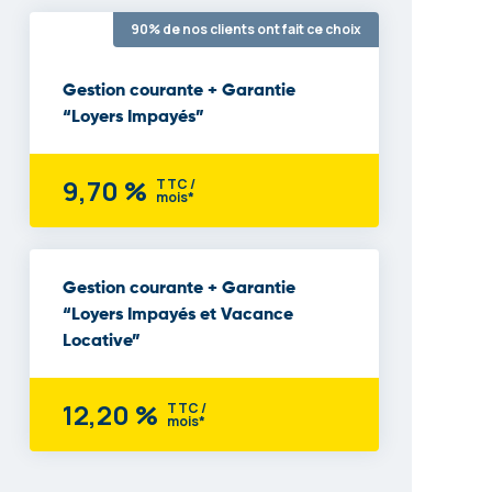
90% de nos clients ont fait ce choix
Gestion courante + Garantie
“Loyers Impayés”
9,70 %
TTC /
mois*
Gestion courante + Garantie
“Loyers Impayés et Vacance
Locative”
12,20 %
TTC /
mois*