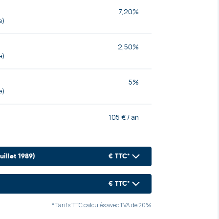
7,20%
e)
2,50%
e)
5%
e)
105 € / an
uillet 1989)
€ TTC*
3.00% (du loyer annuel hors charge)
€ TTC*
* Tarifs TTC calculés avec TVA de 20%
100€
12€/10€/8€ /m² (selon la zone)
ur)