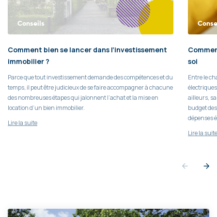
Conseils
Conse
Comment bien se lancer dans l’investissement
Comment
immobilier ?
soi
Parce que tout investissement demande des compétences et du
Entre le ch
temps, il peut être judicieux de se faire accompagner à chacune
électriques
des nombreuses étapes qui jalonnent l’achat et la mise en
ailleurs, s
location d’un bien immobilier.
budget des 
dépenses é
Lire la suite
Lire la suit