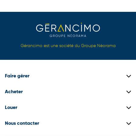
Gérancimo est une société du Groupe Néorama
Faire gérer
Gestion locative
Acheter
Gestion de copropriétés
Biens immobiliers neufs
Louer
Gestion de patrimoine
Biens immobiliers anciens
Construire son dossier locataire
Nous contacter
Promotion immobilière
Biens en locations
03 22 71 18 50