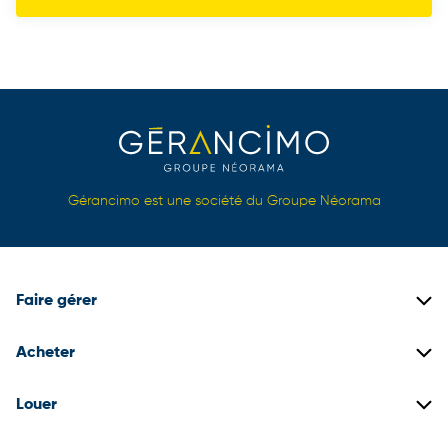
Gérancimo est une société du Groupe Néorama
Faire gérer
Gestion locative
Acheter
Gestion de copropriétés
Biens immobiliers neufs
Louer
Gestion de patrimoine
Biens immobiliers anciens
Construire son dossier locataire