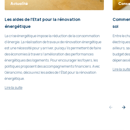
Actualité
Conse
Les aides de l’Etat pour la rénovation
Comment
énergétique
soi
La crise énergétique impose la réduction de la consommation
Entre le ch
d’énergie. La réalisation de travaux de rénovation énergétique
électriques
est une nécessité pour y arriver, puisqu’ils permettent de faire
ailleurs, s
des économies à travers l’amélioration des performances
budget des 
énergétiques des logements. Pour encourager les foyers, les
dépenses é
politiques proposent des accompagnements financiers. Avec
Lire la suit
Gérancimo, découvrez les aides de l’État pour la rénovation
énergétique.
Lire la suite