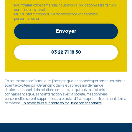
Pour traiter votre demande, nous avons l'obligation de traiter vos
données personnelles.
Plus d'informations sur le traitement de vos données
personnelles ici
03 22 71 18 50
En soumettant ce formulaire, j’accepte que les données personnelles saisies
soient exploitées par Gérancimo dans le cadre de ma demande
d’informations et de la relation commerciale qui suivra. J’ai pris
connaissance que, sans interaction avec la société, mes données
personnelles seront supprimées au plus tard 3 ans après le traitement de ma
demande.
En savoir plus sur notre politique de confidentialité