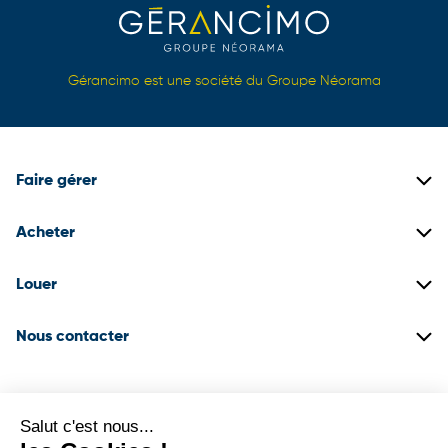
Gérancimo est une société du Groupe Néorama
Faire gérer
Gestion locative
Acheter
Gestion de copropriétés
Biens immobiliers neufs
Louer
Gestion de patrimoine
Biens immobiliers anciens
Construire son dossier locataire
Nous contacter
Promotion immobilière
Biens en locations
03 22 71 18 50
Espace client
Agence d’Amiens
Salut c'est nous...