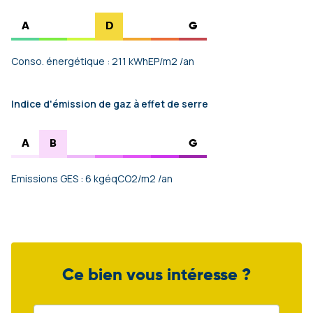
A
D
G
Conso. énergétique : 211 kWhEP/m2 /an
Indice d'émission de gaz à effet de serre
A
B
G
Emissions GES : 6 kgéqCO2/m2 /an
Ce bien vous intéresse ?