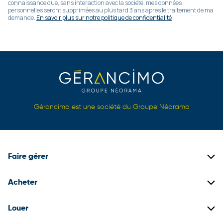
connaissance que, sans interaction avec la société, mes données
personnelles seront supprimées au plus tard 3 ans après le traitement de ma
demande.
En savoir plus sur notre politique de confidentialité
Gérancimo est une société du Groupe Néorama
Faire gérer
Gestion locative
Acheter
Gestion de copropriétés
Biens immobiliers neufs
Louer
Gestion de patrimoine
Biens immobiliers anciens