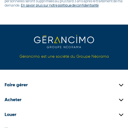
personnelles seront supprimées au plus tard 3 ans après le traitement de ma
demande.
En savoir plus sur notre politique de confidentialité
Gérancimo est une société du Groupe Néorama
Faire gérer
Gestion locative
Acheter
Gestion de copropriétés
Biens immobiliers neufs
Louer
Gestion de patrimoine
Biens immobiliers anciens
Construire son dossier locataire