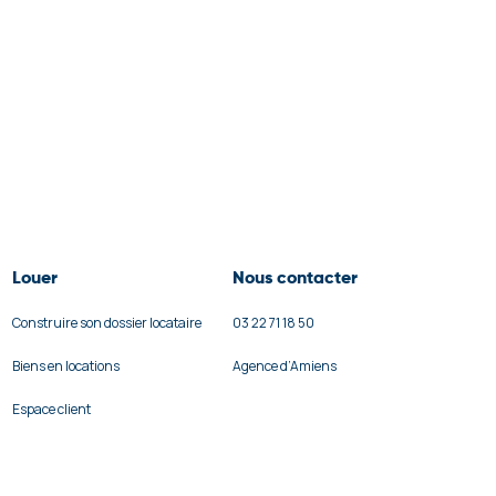
Louer
Nous contacter
Construire son dossier locataire
03 22 71 18 50
Biens en locations
Agence d’Amiens
Espace client