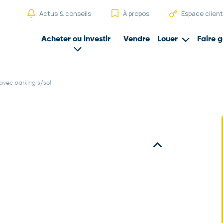
Actus & conseils
À propos
Espace client
Acheter ou investir
Vendre
Louer
Faire g
vec parking s/sol