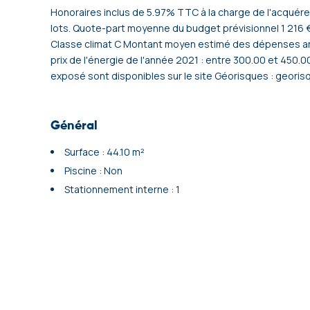
Honoraires inclus de 5.97% TTC à la charge de l'acquéreu
lots. Quote-part moyenne du budget prévisionnel 1 216 €
Classe climat C Montant moyen estimé des dépenses annu
prix de l'énergie de l'année 2021 : entre 300.00 et 450.0
exposé sont disponibles sur le site Géorisques : georisq
Général
Surface : 44.10 m²
Piscine : Non
Stationnement interne : 1