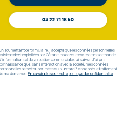
03 22 71 18 50
En soumettant ce formulaire, j’accepte que les données personnelles
saisies soient exploitées par Gérancimo dans le cadre de ma demande
d’informations et de la relation commerciale qui suivra. J’ai pris
connaissance que, sans interaction avec la société, mes données
personnelles seront supprimées au plus tard 3 ans après le traitement
de ma demande.
En savoir plus sur notre politique de confidentialité