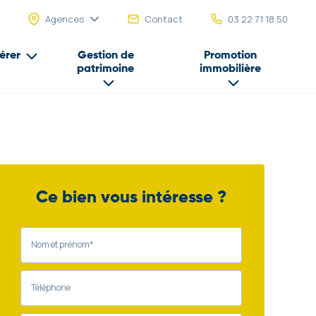
Agences
Contact
03 22 71 18 50
érer
Gestion de
Promotion
patrimoine
immobilière
Ce bien vous intéresse ?
Nom et prénom*
Téléphone