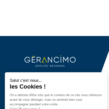
Gérancimo est une société du
Groupe Néorama
Salut c'est nous...
les Cookies !
On a attendu d'être sûrs que le contenu de ce site vous intéresse
avant de vous déranger, mais on aimerait bien vous
accompagner pendant votre visite...
C'est OK pour vous ?