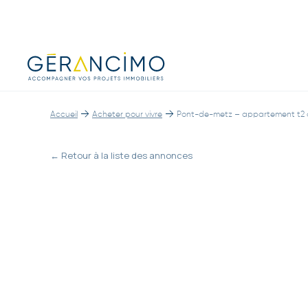
→
→
Accueil
Acheter pour vivre
Pont-de-metz – appartement t2 a
← Retour à la liste des annonces