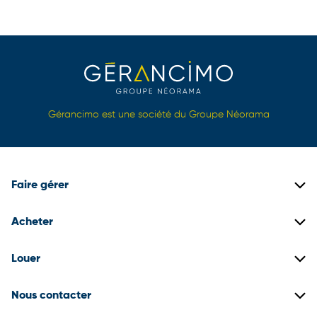
Gérancimo est une société du Groupe Néorama
Faire gérer
Gestion locative
Acheter
Gestion de copropriétés
Biens immobiliers neufs
Louer
Gestion de patrimoine
Biens immobiliers anciens
Construire son dossier locataire
Nous contacter
Promotion immobilière
Biens en locations