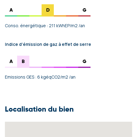
A
D
G
Conso. énergétique : 211 kWhEP/m2 /an
Indice d'émission de gaz à effet de serre
A
B
G
Emissions GES : 6 kgéqCO2/m2 /an
Localisation du bien