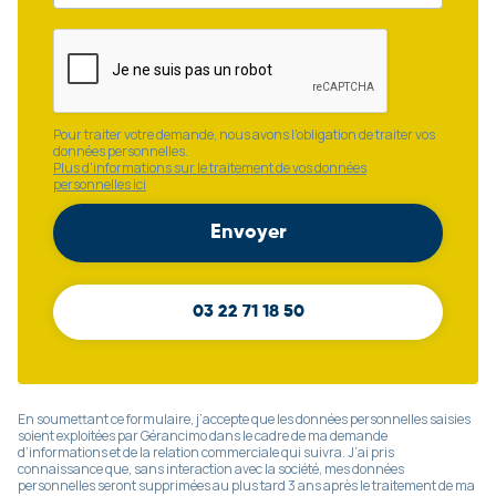
Pour traiter votre demande, nous avons l'obligation de traiter vos
données personnelles.
Plus d'informations sur le traitement de vos données
personnelles ici
03 22 71 18 50
En soumettant ce formulaire, j’accepte que les données personnelles saisies
soient exploitées par Gérancimo dans le cadre de ma demande
d’informations et de la relation commerciale qui suivra. J’ai pris
connaissance que, sans interaction avec la société, mes données
personnelles seront supprimées au plus tard 3 ans après le traitement de ma