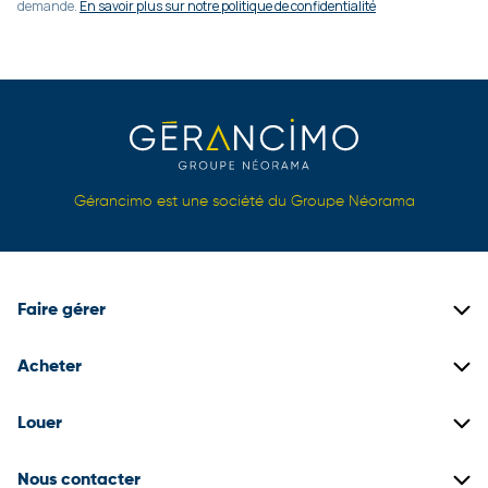
demande.
En savoir plus sur notre politique de confidentialité
Gérancimo est une société du Groupe Néorama
Faire gérer
Gestion locative
Acheter
Gestion de copropriétés
Biens immobiliers neufs
Louer
Gestion de patrimoine
Biens immobiliers anciens
Construire son dossier locataire
Nous contacter