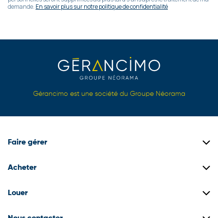
demande.
En savoir plus sur notre politique de confidentialité
Gérancimo est une société du Groupe Néorama
Faire gérer
Gestion locative
Acheter
Gestion de copropriétés
Biens immobiliers neufs
Louer
Gestion de patrimoine
Biens immobiliers anciens
Construire son dossier locataire