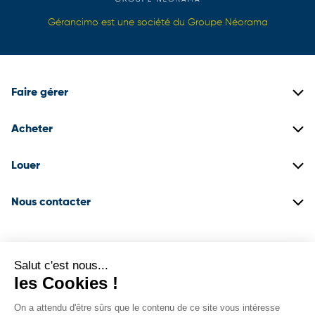
Gérancimo est une société du Groupe Néorama
Faire gérer
Gestion locative
Acheter
Gestion de copropriétés
Biens immobiliers neufs
Louer
Gestion de patrimoine
Biens immobiliers anciens
Construire son dossier locataire
Nous contacter
Promotion immobilière
Biens en locations
03 22 71 18 50
Espace client
Agence d’Amiens
Salut c'est nous...
les Cookies !
On a attendu d'être sûrs que le contenu de ce site vous intéresse