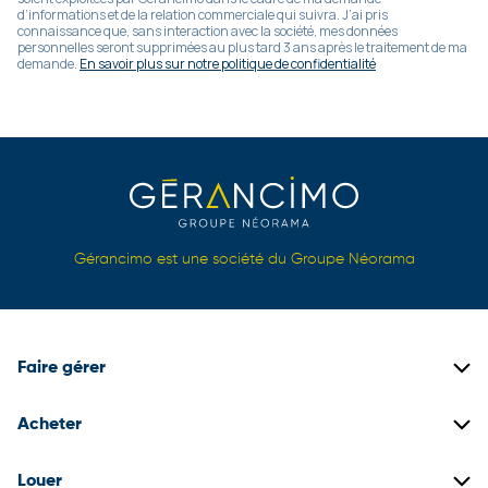
d’informations et de la relation commerciale qui suivra. J’ai pris
connaissance que, sans interaction avec la société, mes données
personnelles seront supprimées au plus tard 3 ans après le traitement de ma
demande.
En savoir plus sur notre politique de confidentialité
Gérancimo est une société du Groupe Néorama
Faire gérer
Gestion locative
Acheter
Gestion de copropriétés
Biens immobiliers neufs
Louer