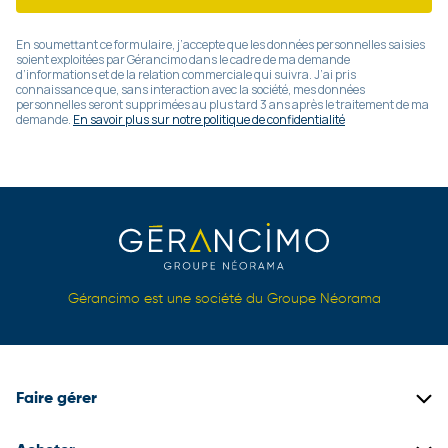
En soumettant ce formulaire, j’accepte que les données personnelles saisies
soient exploitées par Gérancimo dans le cadre de ma demande
d’informations et de la relation commerciale qui suivra. J’ai pris
connaissance que, sans interaction avec la société, mes données
personnelles seront supprimées au plus tard 3 ans après le traitement de ma
demande.
En savoir plus sur notre politique de confidentialité
Gérancimo est une société du Groupe Néorama
Faire gérer
Gestion locative