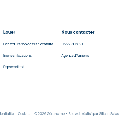
Louer
Nous contacter
Construire son dossier locataire
03 22 71 18 50
Biens en locations
Agence d’Amiens
Espace client
dentialité
—
Cookies
—
© 2026 Gérancimo
•
Site web réalisé par Silicon Salad