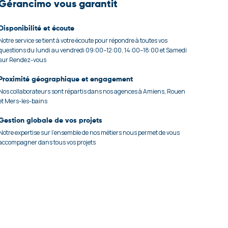
Gérancimo vous garantit
Disponibilité et écoute
Notre service se tient à votre écoute pour répondre à toutes vos
questions du lundi au vendredi 09:00–12:00, 14:00–18:00 et Samedi
sur Rendez-vous
Proximité géographique et engagement
Nos collaborateurs sont répartis dans nos agences à Amiens, Rouen
et Mers-les-bains
Gestion globale de vos projets
Notre expertise sur l'ensemble de nos métiers nous permet de vous
accompagner dans tous vos projets